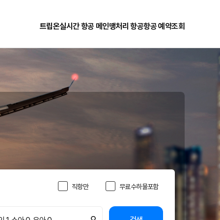
트립온
실시간 항공 메인
땡처리 항공
항공 예약조회
직항만
무료수하물포함
검색