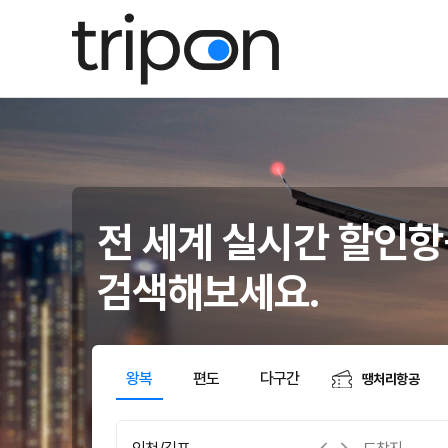
전 세계 실시간 할인
검색해보세요.
왕복
편도
다구간
땡처리항공